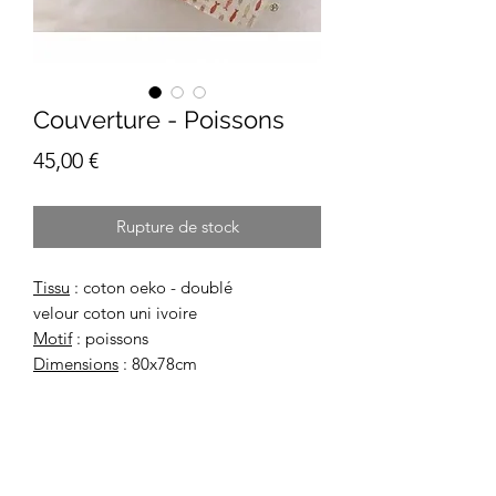
Couverture - Poissons
Prix
45,00 €
Rupture de stock
Tissu
: coton oeko - doublé
velour coton uni ivoire
Motif
: poissons
Dimensions
: 80x78cm
Fabrication artisanale, française et bio.
Livraison avec suivi.