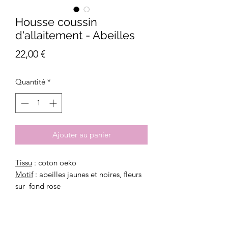
Housse coussin
d'allaitement - Abeilles
Prix
22,00 €
Quantité
*
Ajouter au panier
Tissu
: coton oeko
Motif
: abeilles jaunes et noires, fleurs
sur fond rose
Dimensions
: 120cm
Fabrication artisanale, française et bio.