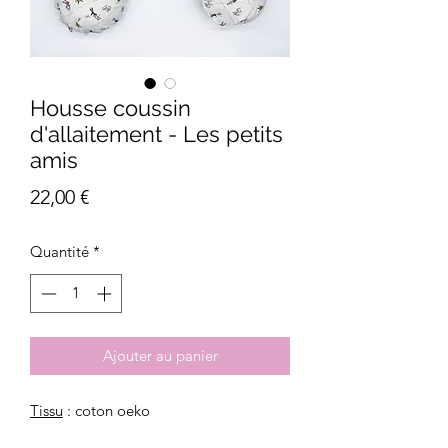
Housse coussin
d'allaitement - Les petits
amis
Prix
22,00 €
Quantité
*
Ajouter au panier
Tissu
: coton oeko
Motif
: lapin, chat, souris