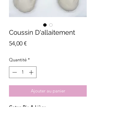
Coussin D'allaitement
Prix
54,00 €
Quantité
*
Ajouter au panier
Coton Bio & Liège
Fabrication artisanale, française et bio.
Livraison avec suivi.